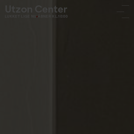
Utzon Center
LUKKET LIGE NU
ÅBNER KL.
10:00