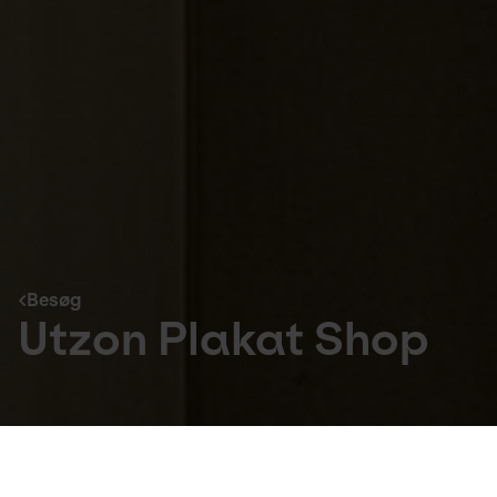
Besøg
Utzon Plakat Shop
Besøg
Tag et stykke af oplevelsen med hjem.