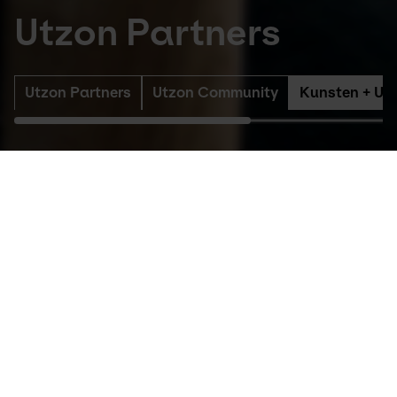
Utzon Partners
Utzon Partners
Utzon Community
Kunsten + Ut
Utzon Partners
 er et professionelt og 
dedikeret partnerskab af ledere, direktører 
og partnere fra danske og internationale 
virksomheder.
Utzon Community 
er et lokalt, dedikeret og 
uformelt netværk af private virksomheder og 
ildsjæle.
Kunsten + Utzon Community
 giver dig 
muligheden for at blive en del af et netværk 
af virksomheder med et hjerte, der banker for 
kunst, design og arkitektur – og ikke mindst 