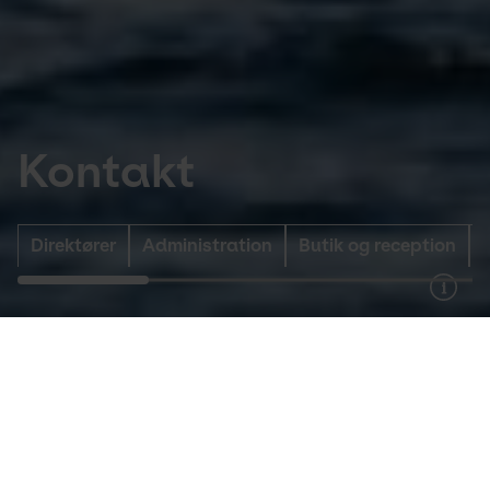
Kontakt
Direktører
Administration
Butik og reception
Utzon Center
Slotspladsen 4
9000 Aalborg
+45 76 90 50 00
info@utzoncenter.dk