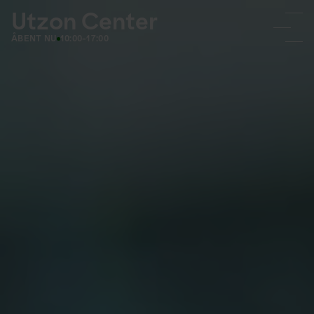
Utzon Center
ÅBENT NU
10:00-17:00