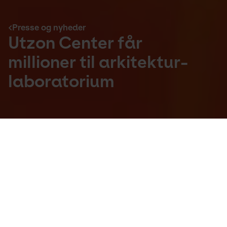
Presse og nyheder
Utzon Center får
millioner til arkitektur-
laboratorium
Presse og nyheder
08. jun 2023
Utzon Center modtager fem millioner kroner 
fra VILLUM FONDEN til at opbygge et 
arkitekturlaboratorium. Her skal børn, unge 
og børnefamilier få inspiration og viden om 
biobaserede byggematerialer og grøn 
omstilling.