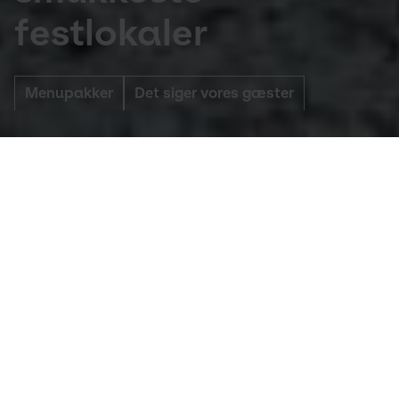
festlokaler
Menupakker
Det siger vores gæster
Lej lokaler
Konfirmation, bryllup eller fødselsdag. Din 
store fest kræver noget særligt. Det får du på 
Utzon Center.
Utzon Center ligger på havnen i Aalborg og med 
udsigt til Limfjorden. Du finder ikke en bedre 
beliggenhed.
Du kommer til at holde din fest i unikke, hyggelige og 
historiske rammer. Utzon Center er den sidste 
bygning, som den verdensberømte arkitekt Jørn 