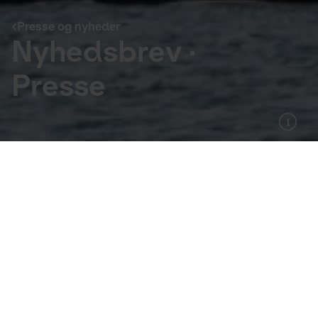
Presse og nyheder
Nyhedsbrev ·
Presse
Presse og nyheder
Dit fornavn:
Dit efternavn: