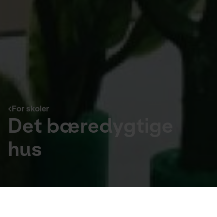
For skoler
Det bæredygtige
hus
For skoler
Målgruppe