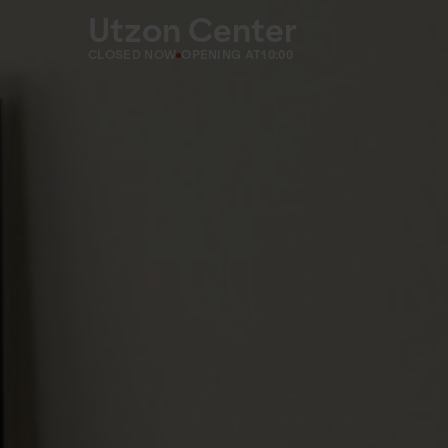
Utzon Center
CLOSED NOW
OPENING AT
10:00