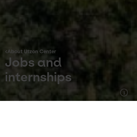
About Utzon Center
Jobs and
internships
About Utzon Center
Unsolicited applications