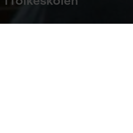
i folkeskolen
Branchen fortæller: Hvordan skal børn og unge lære om
arkitektur?
Torben Nielsen er rektor på Arkitektskolen 
Aarhus. Han mener, at den danske 
arkitektur- og designkultur forsvinder, hvis 
den ikke får plads i folkeskolen.
Danmark er en stolt design- og arkiterkturkultur. 
Men hvis vi skal fortsætte den tradition, så skal 
design og arkitketur fylde mere i folkeskolen.
Det mener Torben Nielsen, der de seneste 14 år har 
arbejdet som rektor på Arkitektskolen Aarhus. Her 
har han været med til at uddanne arkitekter, der 
skal engagere sig i samfundet. Og gøre verden 
bedre for en masse mennesker.