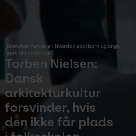
Branchen fortæller: Hvordan skal børn og unge
lære om arkitektur?
Torben Nielsen:
Dansk
arkitekturkultur
forsvinder, hvis
den ikke får plads