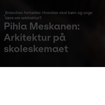
Branchen fortæller: Hvordan skal børn og unge
lære om arkitektur?
Pihla Meskanen:
Arkitektur på
skoleskemaet
Branchen fortæller: Hvordan skal børn og unge lære om
arkitektur?
Pihla Meskanen er medstifter og CEO for 
Arkki School of Architecture Finland. Hun 
fortæller, hvorfor arkitektur skal være et 
skolefag.