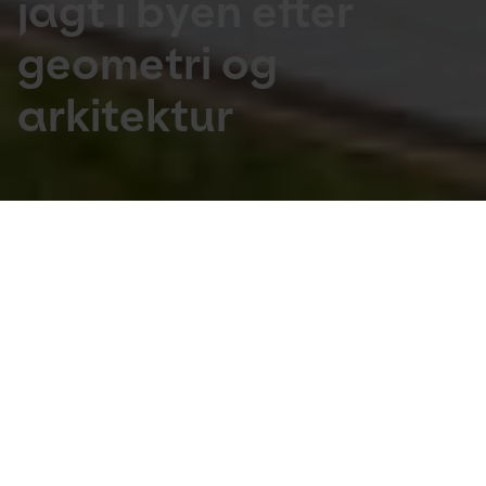
jagt i byen efter
geometri og
arkitektur
For skoler
Målgruppe
4.-6. klasse
Fag
Matematik, håndværk og design
Pris
Gratis
Yderligere information
Kontakt 
studio@utzoncenter.dk
 eller ring til 
arkitekturformidler Bastian McLean Gosvig på tlf. 
+45 21 35 26 86.