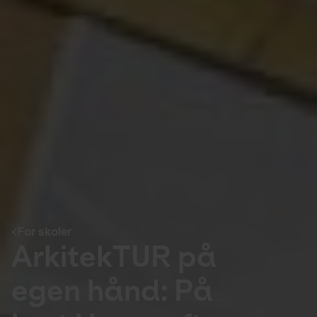
For skoler
ArkitekTUR på
egen hånd: På