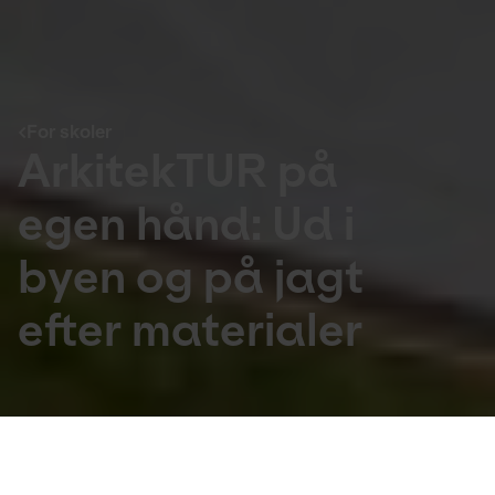
For skoler
ArkitekTUR på
egen hånd: Ud i
byen og på jagt
efter materialer
For skoler
Målgruppe