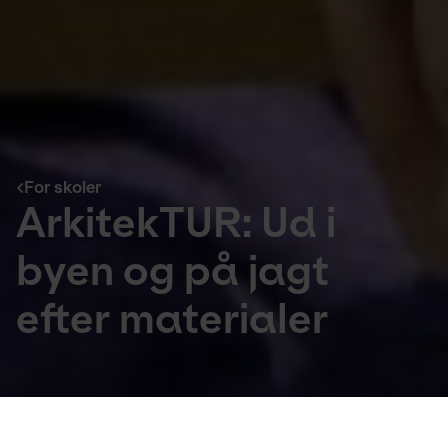
For skoler
ArkitekTUR: Ud i
byen og på jagt
efter materialer
For skoler