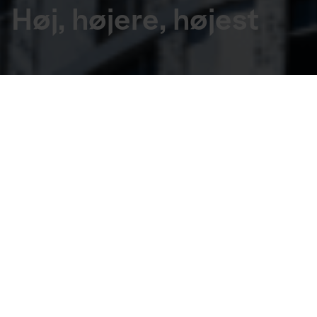
Høj, højere, højest
For skoler
Målgruppe
4. - 6. klasse
Tidspunkt
13. oktober 2016 - 15. januar 2017
Undervisningsforløb for grundskolens 
mellemtrin 4. - 6. klasse med afsæt i den 
aktuelle udstilling ’Sky’s the Limit’.
Undervisningsforløbet på Utzon Center aktiverer 
viden og erfaringer og omsætter den til en konkret 
ideer og et fysisk projekt. Dette vil ske gennem leg 
og eksperimenter.