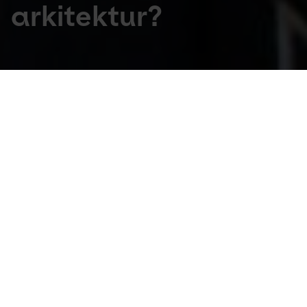
arkitektur?
Utzon Læring
Arkitekturen er overalt omkring os. Og den 
påvirker os – vores humør, 
koncentrationsevne og måde at være 
sammen på. Derfor er det vigtigt, at børn og 
unge kan forholde sig kritisk til den.
Arkitektur er en væsentlig ramme for vores liv. Det er 
en kunstart, som ingen af os kan komme uden om.
Dagligt er vi ikke bare omgivet af arkitektur, men 
vores adfærd og trivsel er også påvirket af den. 
Samtidigt afspejler arkitekturen samfundets 
værdier og er en central del af vores kulturelle 
identitet – og af børns og unges dannelse.