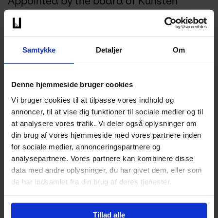
Appointed by the board of Kunsten
Samtykke
Detaljer
Om
VOLA er Principal Partner hos 
Denne hjemmeside bruger cookies
Utzon Center 
Vi bruger cookies til at tilpasse vores indhold og
annoncer, til at vise dig funktioner til sociale medier og til
at analysere vores trafik. Vi deler også oplysninger om
din brug af vores hjemmeside med vores partnere inden
for sociale medier, annonceringspartnere og
analysepartnere. Vores partnere kan kombinere disse
data med andre oplysninger, du har givet dem, eller som
de har indsamlet fra din brug af deres tjenester.
Tillad alle