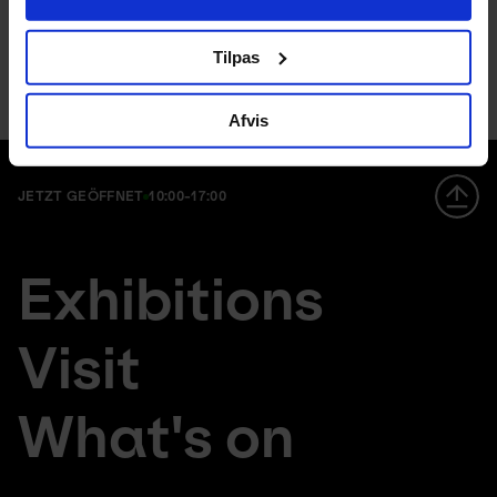
Tilpas
Afvis
JETZT GEÖFFNET
10:00-17:00
Footer
en
Exhibitions
large
da
menu
fr
Visit
What's on