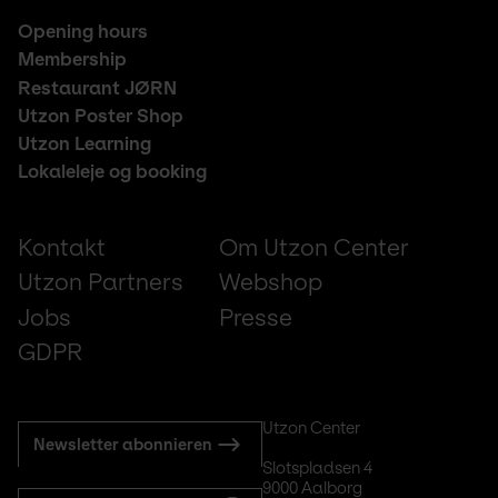
Footer
Opening hours
middle
Membership
Restaurant JØRN
Utzon Poster Shop
Utzon Learning
Lokaleleje og booking
Footer
Kontakt
Om Utzon Center
small
Utzon Partners
Webshop
Jobs
Presse
GDPR
Subscribe
Utzon Center
Newsletter abonnieren
to
Slotspladsen 4
mail
9000 Aalborg