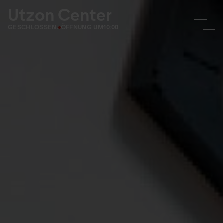
Utzon Center
GESCHLOSSEN.
ÖFFNUNG UM
10:00