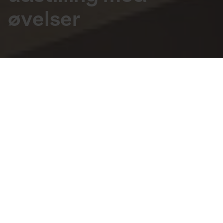
øvelser
For skoler
Målgruppe
9.-10. klasse og ungdomsuddannelser
Tidspunkt
Tirsdag til fredag kl. 12 – 13.30, i uge 16 -20
Pris
Gratis
Gratis tilbud for 9.-10. klasse og 
ungdomsuddannelserne
Kom på en guidet tur i udstillingen '
Art of Many – the 
Right to Space
', hvor vi undersøger udstillingens fem 